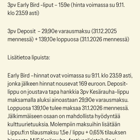
3pv Early Bird -liput – 159e (hinta voimassa su 9.11.
klo 23.59 asti)
3pv Deposit – 29,90e varausmaksu (31.12.2025
mennessä) + 139,10e loppuosa (31.1.2026 mennessä)
Lisätietoa lipuista:
Early Bird –hinnat ovat voimassa su 9.11. klo 23.59 asti,
jonka jälkeen hinnat nousevat 169 euroon. Deposit-
lippu on joustava tapa hankkia 3pv Kesärauha-lippu
maksamalla aluksi ainoastaan 29,90e varausmaksu.
Loppuosa 139,10e tulee maksaa 31.1.2026 mennessä.
Jälkimmäiseen osaan on mahdollista hyödyntää
kulttuurietuuksia. Molempiin maksuihin lisätään
Lippu.fi:n tilausmaksu 1,5e / lippu + 0,65% tilauksen