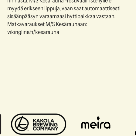
hinnasta. M/S Kesärauha -festivaaliristeilylle ei
myydä erikseen lippuja, vaan saat automaattisesti
sisäänpääsyn varaamaasi hyttipaikkaa vastaan.
Matkavaraukset M/S Kesärauhaan:
vikingline.fi/kesarauha