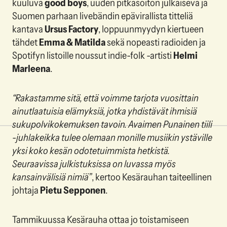
kuuluva
good boys
, uuden pitkäsoiton julkaiseva ja
Suomen parhaan livebändin epävirallista titteliä
kantava
Ursus Factory
, loppuunmyydyn kiertueen
tähdet
Emma & Matilda
sekä nopeasti radioiden ja
Spotifyn listoille noussut indie-folk -artisti
Helmi
Marleena
.
“Rakastamme sitä, että voimme tarjota vuosittain
ainutlaatuisia elämyksiä, jotka yhdistävät ihmisiä
sukupolvikokemuksen tavoin. Avaimen Punainen tiili
-juhlakeikka tulee olemaan monille musiikin ystäville
yksi koko kesän odotetuimmista hetkistä.
Seuraavissa julkistuksissa on luvassa myös
kansainvälisiä nimiä”
, kertoo Kesärauhan taiteellinen
johtaja
Pietu Sepponen
.
Tammikuussa Kesärauha ottaa jo toistamiseen