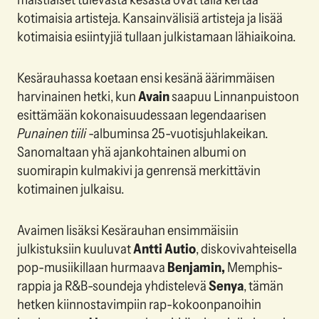
kotimaisia artisteja. Kansainvälisiä artisteja ja lisää
kotimaisia esiintyjiä tullaan julkistamaan lähiaikoina.
Kesärauhassa koetaan ensi kesänä äärimmäisen
harvinainen hetki, kun
Avain
saapuu Linnanpuistoon
esittämään kokonaisuudessaan legendaarisen
Punainen tiili
-albuminsa 25-vuotisjuhlakeikan.
Sanomaltaan yhä ajankohtainen albumi on
suomirapin kulmakivi ja genrensä merkittävin
kotimainen julkaisu.
Avaimen lisäksi Kesärauhan ensimmäisiin
julkistuksiin kuuluvat
Antti Autio
, diskovivahteisella
pop-musiikillaan hurmaava
Benjamin,
Memphis-
rappia ja R&B-soundeja yhdistelevä
Senya
, tämän
hetken kiinnostavimpiin rap-kokoonpanoihin