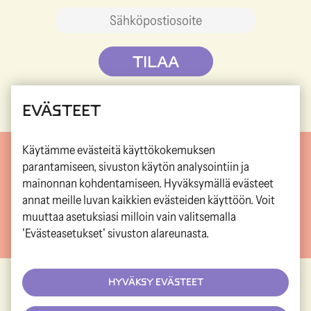
EVÄSTEET
Käytämme evästeitä käyttökokemuksen
parantamiseen, sivuston käytön analysointiin ja
ETUSIVU
ARTISTIT
OHJELMA
LIPUT
mainonnan kohdentamiseen. Hyväksymällä evästeet
UUTISET
INFO
SYÖ & JUO
NÄE & KOE
annat meille luvan kaikkien evästeiden käyttöön. Voit
muuttaa asetuksiasi milloin vain valitsemalla
AIKATAULU
'Evästeasetukset' sivuston alareunasta.
HYVÄKSY EVÄSTEET