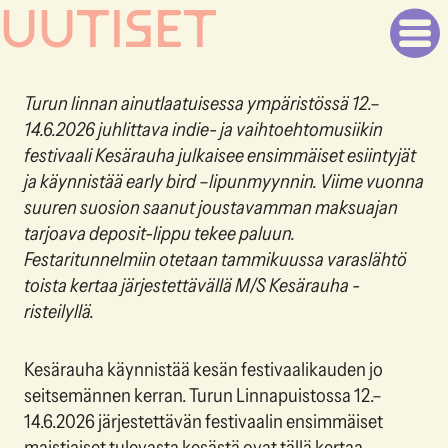
UUTISET
Turun linnan ainutlaatuisessa ympäristössä 12.–
14.6.2026 juhlittava indie- ja vaihtoehtomusiikin
festivaali Kesärauha julkaisee ensimmäiset esiintyjät
ja käynnistää early bird –lipunmyynnin. Viime vuonna
suuren suosion saanut joustavamman maksuajan
tarjoava deposit-lippu tekee paluun.
Festaritunnelmiin otetaan tammikuussa varaslähtö
toista kertaa järjestettävällä M/S Kesärauha -
risteilyllä.
Kesärauha käynnistää kesän festivaalikauden jo
seitsemännen kerran. Turun Linnapuistossa 12.–
14.6.2026 järjestettävän festivaalin ensimmäiset
maistiaiset tulevasta kesästä ovat tällä kertaa