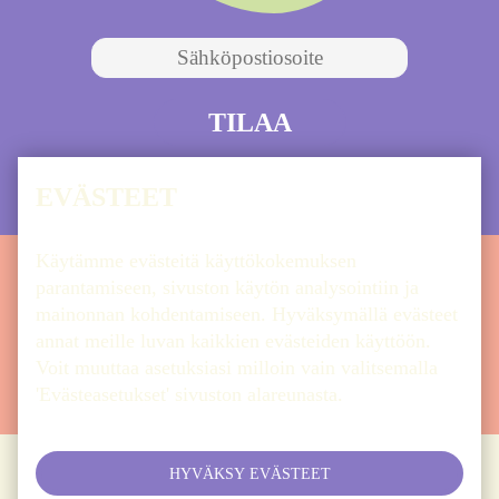
EVÄSTEET
Käytämme evästeitä käyttökokemuksen
parantamiseen, sivuston käytön analysointiin ja
ETUSIVU
ARTISTIT
OHJELMA
LIPUT
mainonnan kohdentamiseen. Hyväksymällä evästeet
UUTISET
INFO
SYÖ & JUO
annat meille luvan kaikkien evästeiden käyttöön.
Voit muuttaa asetuksiasi milloin vain valitsemalla
NÄE & KOE
AIKATAULU
'Evästeasetukset' sivuston alareunasta.
HYVÄKSY EVÄSTEET