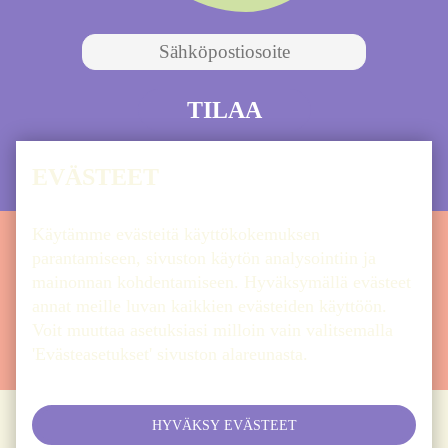
EVÄSTEET
Käytämme evästeitä käyttökokemuksen
parantamiseen, sivuston käytön analysointiin ja
ETUSIVU
ARTISTIT
OHJELMA
LIPUT
mainonnan kohdentamiseen. Hyväksymällä evästeet
UUTISET
INFO
SYÖ & JUO
annat meille luvan kaikkien evästeiden käyttöön.
Voit muuttaa asetuksiasi milloin vain valitsemalla
NÄE & KOE
AIKATAULU
'Evästeasetukset' sivuston alareunasta.
HYVÄKSY EVÄSTEET